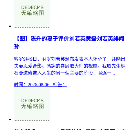
【图】陈升的妻子评价刘若英黄磊刘若英绯闻
孙
客岁9月9日，44岁刘若英颁布发表本人怀孕了，并晒出
夫妻恩爱合影。感謝的眷顾取大师的祝愿。我取先生钟
石要进修進入人生的另一個主要的阶段，驱逐一...
时间：2026-08-06 标签：