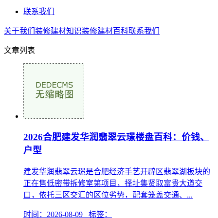
联系我们
关于我们
装修建材知识
装修建材百科
联系我们
文章列表
2026合肥建发华润翡翠云璟楼盘百科：价钱、
户型
建发华润翡翠云璟是合肥经济手艺开辟区翡翠湖板块的
正在售低密带拆修室第项目，择址集贤取富贵大道交
口，依托三区交汇的区位劣势，配套笼盖交通、...
时间：2026-08-09 标签：